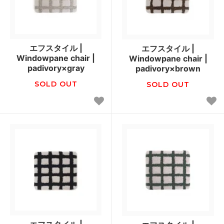
エフスタイル |
エフスタイル |
Windowpane chair |
Windowpane chair |
padivory×gray
padivory×brown
SOLD OUT
SOLD OUT