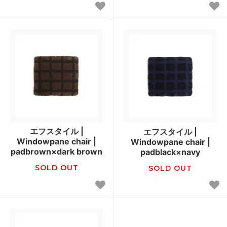
エフスタイル |
エフスタイル |
Windowpane chair |
Windowpane chair |
padbrown×dark brown
padblack×navy
SOLD OUT
SOLD OUT