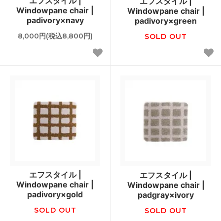
エフスタイル |
エフスタイル |
Windowpane chair |
Windowpane chair |
padivory×navy
padivory×green
8,000円(税込8,800円)
SOLD OUT
エフスタイル |
エフスタイル |
Windowpane chair |
Windowpane chair |
padivory×gold
padgray×ivory
SOLD OUT
SOLD OUT