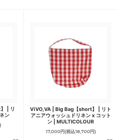
Price&Kensington（ティーポッ
ト）
SOLS
trendglas JENA (耐熱ガラス）
in - イイ
うおくに商店
塩
トモタケ
t】 | リ
ViVO,VA | Big Bag【short】 | リト
ネン
アニアウォッシュドリネン x コット
ン | MULTICOLOUR
)
17,000円(税込18,700円)