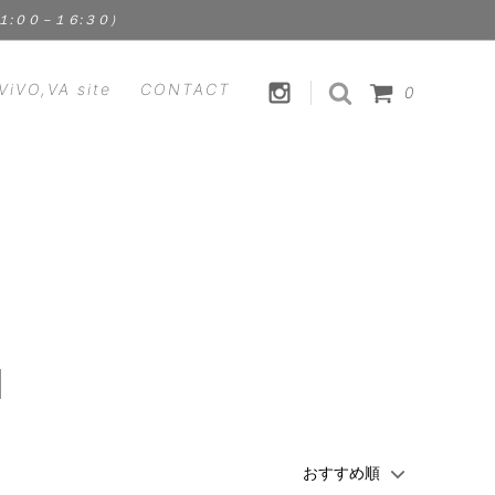
１１:００－１６:３０）
ViVO,VA site
CONTACT
0
HANDICRAFT
CLEMENS
裁縫道具 | 手芸用品
Fstyle - エフスタイル
FOOD
ス）
Kathleen Whitaker（アクセサリ
食品 | スパイス | ドリンク
ー）
ViVO,VA オリジナル
 ラプアン
Lisa Larson - リサ・ラーソン
l
セサリ
MEGANEROCK（メガネロック）
TION
mindy