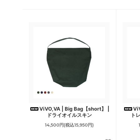
MOGNO6.（内田洋一朗）
MOON
RHYTHMOS
SHOE
Suno & Morrison
tainet
YARN HOME
yas
サリゲナク(ヒムカシ製図)
サリゲ
ViVO,VA | Big Bag【short】 |
Vi
ドライオイルスキン
ト
14,500円(税込15,950円)