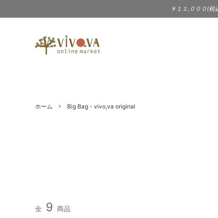
￥１１,０００(税
TABLEWARE
BAILER（3sun - サン）
KITC
BIRD
食器 | テーブルウェア
キッチ
DOEK SHOE INDUSTRIES
eava
WARDROBE
Jewel
ホーム
Big Bag - vivo,va original
gena kuwan
JOH
服 | 服飾小物 | シューズ
アクセ
STATIONERY
MUSI
KIMURA YUKO - 木村悠子
Laima
文具 | ポストカード
CD |
PRICE DOWN
LOLIT（大段まちこ）
Londo
Jam（
Melissa Joy Manning（アクセサ
Merc
9
全
商品
リー）