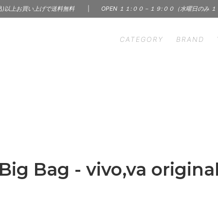
込)以上お買い上げで送料無料
|
OPEN １１:００－１９:００（水曜日のみ 
CATEGORY
BRAND
HEN
S' WORDS
INTERIOR
CINQ
ン雑貨
インテリア | 雑貨 | 家具
m - イーヴァム
ercol - アーコール
ry & Accessory
Skin Care Products
A（インナー）
KARMAN LINE（ソック
サリー
コスメ | フレグランス
C
BOOK
 Ceramics
LAPUAN KANKURIT -
 レコード
本 | 雑誌 | 写真集
カンクリ
Big Bag - vivo,va origina
n Borough of
Margaret Solow（アク
LBJ）
ー）
hant & Mills（裁縫道具）
MISHIM POTTERY CREA