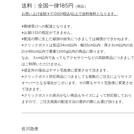
送料：全国一律185円
（税込）
お買い上げ金額￥11,000(税込)以上で送料無料となります。
※郵便受けへの配達となります。
※お届け日の指定ができません。
※配送の際に生じた破損や紛失につきましては補償ができかねます。
※クリックポストは長辺34cm以内・幅25cm以内・厚さ3cm以内の合
計が60cm以内で重量1,000g以内の商品に限ります。
なお、３cm以内であってもアクセサリーなどの高額商品につきまし
はご利用いただけません。
※規定外の場合はヤマト宅急便に変更させて頂きます。
※クリックポスト対応商品につきましても複数のご注文によりサイズ
オーバーとなる場合がございます。その際もヤマト宅急便に変更させ
て頂きます。
※クリックポストの表示がない商品もサイズによって対応致しており
ますので、ご注文画面の配送方法の選択の際にお選び頂けます。
佐川急便