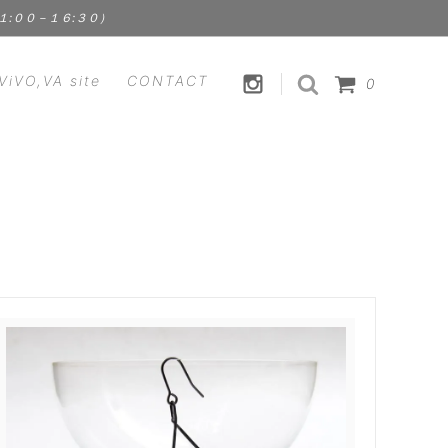
１１:００－１６:３０）
ViVO,VA site
CONTACT
0
HANDICRAFT
CLEMENS
裁縫道具 | 手芸用品
Fstyle - エフスタイル
FOOD
ス）
Kathleen Whitaker（アクセサリ
食品 | スパイス | ドリンク
ー）
ViVO,VA オリジナル
 ラプアン
Lisa Larson - リサ・ラーソン
セサリ
MEGANEROCK（メガネロック）
TION
mindy