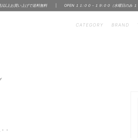
込)以上お買い上げで送料無料
|
OPEN １１:００－１９:００（水曜日のみ 
CATEGORY
BRAND
HEN
S' WORDS
INTERIOR
CINQ
ン雑貨
インテリア | 雑貨 | 家具
m - イーヴァム
ercol - アーコール
ry & Accessory
Skin Care Products
A（インナー）
KARMAN LINE（ソック
サリー
コスメ | フレグランス
グ
C
BOOK
 Ceramics
LAPUAN KANKURIT -
 レコード
本 | 雑誌 | 写真集
カンクリ
n Borough of
Margaret Solow（アク
LBJ）
ー）
hant & Mills（裁縫道具）
MISHIM POTTERY CREA
に・・