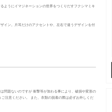
するようにイマジネーションの世界をつくりだすフクシマミキ
STAR／ALWEATHER
ONE KILN CERAMICS
S LIKE POTTERY
SIRISIRI（アクセサリー）
デザイン。片耳だけのアクセントや、左右で違うデザインを付
su - vivo,va original
TAjiKA（はさみ）
o（フレグランス）
yumiko iihoshi porcela
ホシユミコ
ナクツシタ(ヒムカシ靴下)
たかはしよしこのエジプト
（SSAW)
は問題ないのですが 衝撃等が加わる事により、破損や変形の
うご注意ください。 また、衣類の脱着の際は必ずお外しくだ