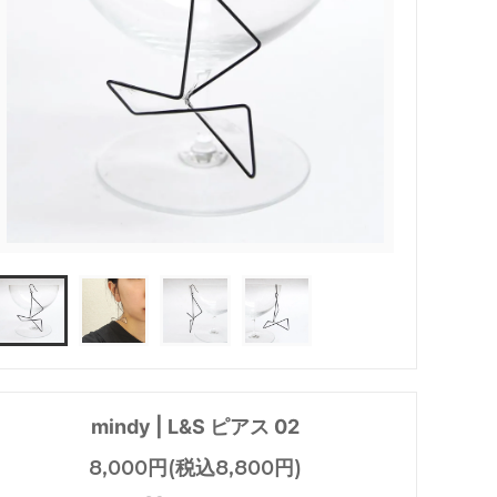
Price&Kensington（ティーポッ
ト）
SOLS
trendglas JENA (耐熱ガラス）
in - イイ
うおくに商店
塩
トモタケ
mindy | L&S ピアス 02
8,000円(税込8,800円)