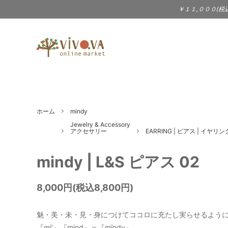
￥１１,０００(税
TABLEWARE
BAILER（3sun - サン）
KITC
BIRD
食器 | テーブルウェア
キッチ
DOEK SHOE INDUSTRIES
eava
WARDROBE
Jewel
ホーム
mindy
gena kuwan
JOH
服 | 服飾小物 | シューズ
アクセ
Jewelry & Accessory
アクセサリー
EARRING | ピアス | イヤリン
STATIONERY
MUSI
KIMURA YUKO - 木村悠子
Laima
文具 | ポストカード
CD |
mindy | L&S ピアス 02
PRICE DOWN
LOLIT（大段まちこ）
Londo
8,000円(税込8,800円)
Jam（
Melissa Joy Manning（アクセサ
Merc
魅・美・未・見・身につけてココロに充たし実らせるよう
リー）
『mi’』『mind』＝『mïndy』