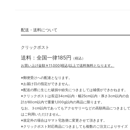
配送・送料について
クリックポスト
送料：全国一律185円
（税込）
お買い上げ金額￥11,000(税込)以上で送料無料となります。
※郵便受けへの配達となります。
※お届け日の指定ができません。
※配送の際に生じた破損や紛失につきましては補償ができかねます。
※クリックポストは長辺34cm以内・幅25cm以内・厚さ3cm以内の合
計が60cm以内で重量1,000g以内の商品に限ります。
なお、３cm以内であってもアクセサリーなどの高額商品につきまし
はご利用いただけません。
※規定外の場合はヤマト宅急便に変更させて頂きます。
※クリックポスト対応商品につきましても複数のご注文によりサイズ