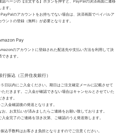
確認ページの【注文する】ボタンを押すと、PayPalの決済画面に遷移
します。
※PayPalのアカウントをお持ちでない場合は、決済画面でペイパルア
カウントの登録（無料）が必要となります。
Amazon Pay
Amazonのアカウントに登録された配送先や支払い方法を利用して決
済できます。
銀行振込（三井住友銀行）
※５日以内にご入金ください。期日はご注文確定メールに記載させて
いただきます。ご入金が確認できない場合はキャンセルとさせていた
だきます。
※ご入金確認後の発送となります。
なお、お支払いが済みましたらご連絡をお願い致しております。
ご入金完了のご連絡を頂き次第、ご確認のうえ発送致します。
※振込手数料はお客さま負担となりますのでご注意ください。