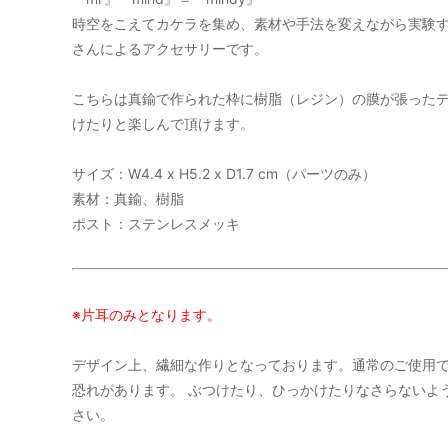
時空をこえてカケラを集め、素材や手法を変えながら実験
MOGNO6.（内田洋一朗）
MOON
さんによるアクセサリーです。
RHYTHMOS
SHOE
こちらは真鍮で作られた枠に樹脂（レジン）の膜が張った
けたりと楽しんで頂けます。
Suno & Morrison
tainet
YARN HOME
yas
サイズ：W4.4 x H5.2 x D1.7 cm（パーツのみ）
素材：真鍮、樹脂
ポスト：ステンレスメッキ
サリゲナク(ヒムカシ製図)
サリゲ
※片耳のみとなります。
デザイン上、繊細な作りとなっております。通常のご使用で
恐れがあります。 ぶつけたり、ひっかけたりなさらないよ
さい。