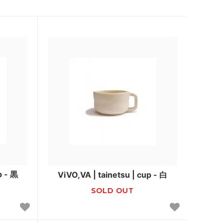
p - 黒
ViVO,VA | tainetsu | cup - 白
SOLD OUT