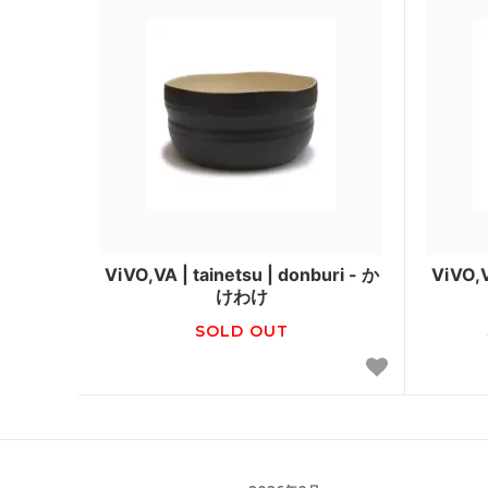
ViVO,VA | tainetsu | donburi - か
ViVO,V
けわけ
SOLD OUT