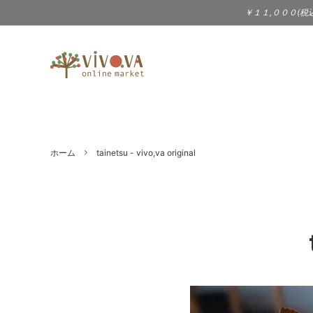
￥１１,０００(税
TABLEWARE
BAILER（3sun - サン）
KITC
BIRD
食器 | テーブルウェア
キッチ
DOEK SHOE INDUSTRIES
eava
WARDROBE
Jewel
ホーム
tainetsu - vivo,va original
gena kuwan
JOH
服 | 服飾小物 | シューズ
アクセ
STATIONERY
MUSI
KIMURA YUKO - 木村悠子
Laima
文具 | ポストカード
CD |
PRICE DOWN
LOLIT（大段まちこ）
Londo
Jam（
Melissa Joy Manning（アクセサ
Merc
リー）