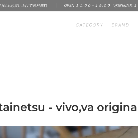
込)以上お買い上げで送料無料
|
OPEN １１:００－１９:００（水曜日のみ 
CATEGORY
BRAND
HEN
S' WORDS
INTERIOR
CINQ
ン雑貨
インテリア | 雑貨 | 家具
m - イーヴァム
ercol - アーコール
ry & Accessory
Skin Care Products
A（インナー）
KARMAN LINE（ソック
サリー
コスメ | フレグランス
C
BOOK
 Ceramics
LAPUAN KANKURIT -
 レコード
本 | 雑誌 | 写真集
カンクリ
tainetsu - vivo,va origina
n Borough of
Margaret Solow（アク
LBJ）
ー）
hant & Mills（裁縫道具）
MISHIM POTTERY CREA