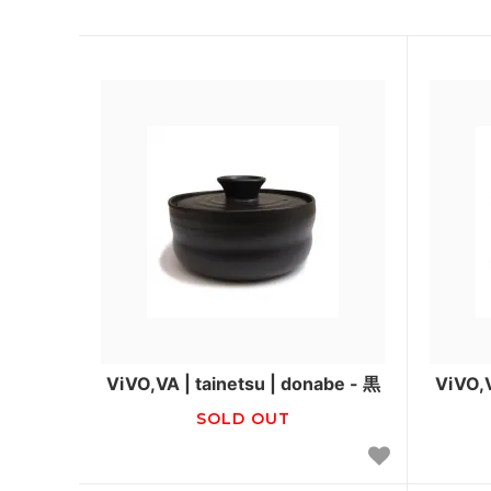
ViVO,VA | tainetsu | donabe - 黒
ViVO,V
SOLD OUT