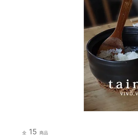
MOGNO6.（内田洋一朗）
MOON
RHYTHMOS
SHOE
Suno & Morrison
tainet
YARN HOME
yas
サリゲナク(ヒムカシ製図)
サリゲ
15
全
商品