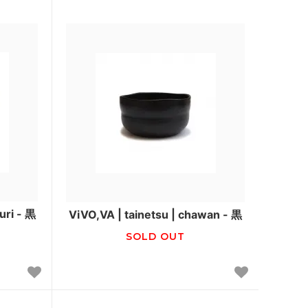
uri - 黒
ViVO,VA | tainetsu | chawan - 黒
SOLD OUT