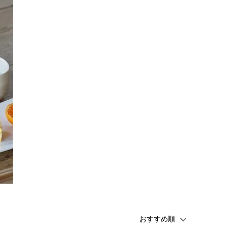
Price&Kensington（ティーポッ
ト）
SOLS
trendglas JENA (耐熱ガラス）
in - イイ
うおくに商店
塩
トモタケ