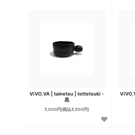
ViVO,VA | tainetsu | tottetsuki -
ViVO,V
黒
3,000円(税込3,300円)