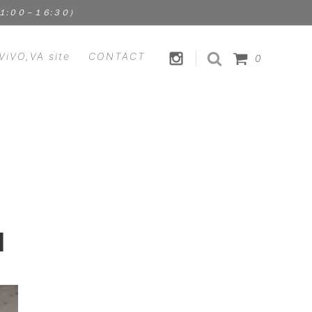
１１:００－１６:３０）
ViVO,VA site
CONTACT
0
HANDICRAFT
CLEMENS
裁縫道具 | 手芸用品
Fstyle - エフスタイル
FOOD
ス）
Kathleen Whitaker（アクセサリ
食品 | スパイス | ドリンク
ー）
ViVO,VA オリジナル
 ラプアン
Lisa Larson - リサ・ラーソン
l
セサリ
MEGANEROCK（メガネロック）
TION
mindy