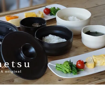
STAR／ALWEATHER
ONE KILN CERAMICS
S LIKE POTTERY
SIRISIRI（アクセサリー）
su - vivo,va original
TAjiKA（はさみ）
o（フレグランス）
yumiko iihoshi porcela
ホシユミコ
ナクツシタ(ヒムカシ靴下)
たかはしよしこのエジプト
（SSAW)