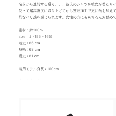
名前から連想する通り、、、彼氏のシャツを彼女が着たサ
MOGNO6.（内田洋一朗）
MOON
使って超高密度に織り上げてから整理加工で更に熱を加え
烈なハリ感を感じられます。女性の方にももちろんお勧めです。
RHYTHMOS
SHOE
素材：綿100％
Suno & Morrison
tainet
size : １ (155～165)
着丈 : 86 cm
YARN HOME
yas
身幅 : 68 cm
裄丈 : 81 cm
サリゲナク(ヒムカシ製図)
サリゲ
着用モデル身長 : 160cm
・・・・・・