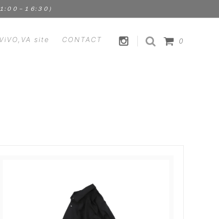
１１:００－１６:３０）
ViVO,VA site
CONTACT
0
HANDICRAFT
CLEMENS
裁縫道具 | 手芸用品
Fstyle - エフスタイル
FOOD
ス）
Kathleen Whitaker（アクセサリ
食品 | スパイス | ドリンク
ー）
ViVO,VA オリジナル
 ラプアン
Lisa Larson - リサ・ラーソン
セサリ
MEGANEROCK（メガネロック）
TION
mindy