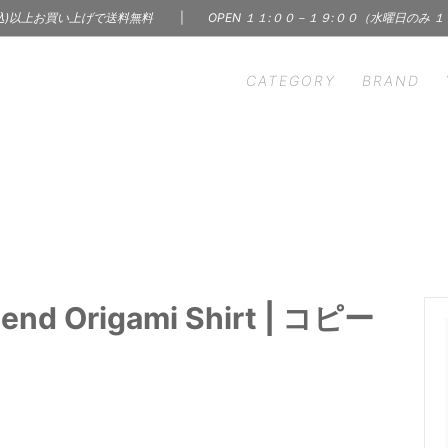
込)以上お買い上げで送料無料
|
OPEN １１:００－１９:００（水曜日のみ 
CATEGORY
BRAND
HEN
S' WORDS
INTERIOR
CINQ
ン雑貨
インテリア | 雑貨 | 家具
m - イーヴァム
ercol - アーコール
ry & Accessory
Skin Care Products
A（インナー）
KARMAN LINE（ソック
サリー
コスメ | フレグランス
C
BOOK
 Ceramics
LAPUAN KANKURIT -
 レコード
本 | 雑誌 | 写真集
d Origami Shirt | コピー
カンクリ
n Borough of
Margaret Solow（アク
LBJ）
ー）
hant & Mills（裁縫道具）
MISHIM POTTERY CREA