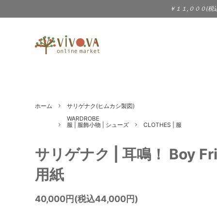
￥１１,０００(税
TABLEWARE
BAILER（3sun - サン）
KITC
BIRD
食器 | テーブルウェア
キッチ
DOEK SHOE INDUSTRIES
eava
WARDROBE
Jewel
ホーム
サリゲナク(ヒムカシ製図)
gena kuwan
JOH
服 | 服飾小物 | シューズ
アクセ
WARDROBE
服 | 服飾小物 | シューズ
CLOTHES | 服
STATIONERY
MUSI
KIMURA YUKO - 木村悠子
Laima
文具 | ポストカード
CD |
サリゲナク | 耳鳴！ Boy Frien
PRICE DOWN
LOLIT（大段まちこ）
Londo
用紙
Jam（
40,000円(税込44,000円)
Melissa Joy Manning（アクセサ
Merc
リー）