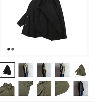
Price&Kensington（ティーポッ
ト）
SOLS
trendglas JENA (耐熱ガラス）
in - イイ
うおくに商店
塩
トモタケ