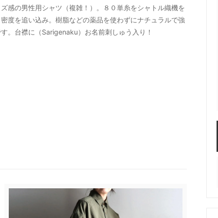
イズ感の男性用シャツ（複雑！）。８０単糸をシャトル織機を
STAR／ALWEATHER
ONE KILN CERAMICS
て密度を追い込み。樹脂などの薬品を使わずにナチュラルで強
台襟に（Sarigenaku）お名前刺しゅう入り！
S LIKE POTTERY
SIRISIRI（アクセサリー）
su - vivo,va original
TAjiKA（はさみ）
o（フレグランス）
yumiko iihoshi porcela
ホシユミコ
ナクツシタ(ヒムカシ靴下)
たかはしよしこのエジプト
（SSAW)