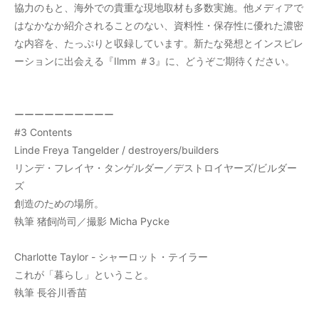
協力のもと、海外での貴重な現地取材も多数実施。他メディアで
はなかなか紹介されることのない、資料性・保存性に優れた濃密
な内容を、たっぷりと収録しています。新たな発想とインスピレ
ーションに出会える『Ilmm ＃3』に、どうぞご期待ください。
ーーーーーーーーーー
#3 Contents
Linde Freya Tangelder / destroyers/builders
リンデ・フレイヤ・タンゲルダー／デストロイヤーズ/ビルダー
ズ
創造のための場所。
執筆 猪飼尚司／撮影 Micha Pycke
Charlotte Taylor - シャーロット・テイラー
これが「暮らし」ということ。
執筆 長谷川香苗