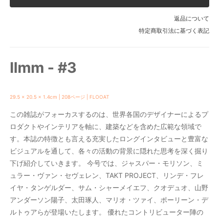
返品について
特定商取引法に基づく表記
Ilmm - #3
29.5 x 20.5 x 1.4cm | 208ページ | FLOOAT
この雑誌がフォーカスするのは、世界各国のデザイナーによるプ
ロダクトやインテリアを軸に、建築などを含めた広範な領域で
す。本誌の特徴とも言える充実したロングインタビューと豊富な
ビジュアルを通して、各々の活動の背景に隠れた思考を深く掘り
下げ紹介していきます。 今号では、ジャスパー・モリソン、ミ
ュラー・ヴァン・セヴェレン、TAKT PROJECT、リンデ・フレ
イヤ・タンゲルダー、サム・シャーメイエフ、クオデュオ、山野
アンダーソン陽子、太田琢人、マリオ・ツァイ、ポーリーン・デ
ルトゥアらが登場いたします。 優れたコントリビューター陣の