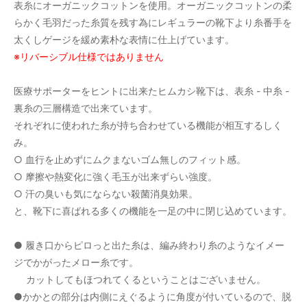
表糸にオーガニックコットンを使用。オーガニックコットンの柔
らかく毛羽だった糸質を残す為にレギュラーの靴下より糸番手を
太くしゲージを緩め素朴な表情に仕上げています。
※リバーシブル仕様ではありません
医療サポーターをヒントに出来たヒムカシ靴下は、表糸 - 中糸 -
裏糸の三層構造で出来ています。
それぞれに使われた糸が持ち合わせている機能が相互するしく
み。
○ 血行を止めずにムクまないゴム無しのフィット感。
○ 摩擦や熱変化に強く毛玉が出来ずらい強度。
○ 汗の臭いも気にならない殺菌消臭効果。
と、靴下に喜ばれる多くの機能を一足の中に閉じ込めています。
● 履き口からピロっと出た糸は、編み終わり糸のようなイメー
ジでかがったメロー糸です。
カットしてもほつれてくるということはございません。
●かかとの部分は内側にえぐるように角度が付いているので、脱