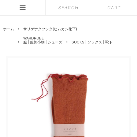
SEARCH
CART
ホーム
サリゲナクツシタ(ヒムカシ靴下)
WARDROBE
服 | 服飾小物 | シューズ
SOCKS | ソックス | 靴下