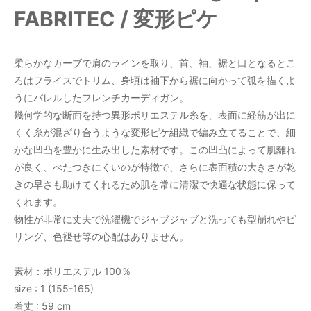
FABRITEC / 変形ピケ
柔らかなカーブで肩のラインを取り、首、袖、裾と口となるとこ
ろはフライスでトリム、身頃は袖下から裾に向かって弧を描くよ
うにバレルしたフレンチカーディガン。
幾何学的な断面を持つ異形ポリエステル糸を、表面に経筋が出に
くく糸が混ざり合うような変形ピケ組織で編み立てることで、細
かな凹凸を豊かに生み出した素材です。この凹凸によって肌離れ
が良く、べたつきにくいのが特徴で、さらに表面積の大きさが乾
きの早さも助けてくれるため肌を常に清潔で快適な状態に保って
くれます。
物性が非常に丈夫で洗濯機でジャブジャブと洗っても型崩れやピ
リング、色褪せ等の心配はありません。
素材：ポリエステル 100％
size : 1 (155-165)
着丈 : 59 cm