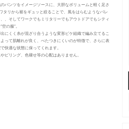
賊のパンツをイメージソースに、大胆なボリュームと軽く足さ
STAR／ALWEATHER
ONE KILN CERAMICS
ワタリから裾をギュッと絞ることで、風をはらむようなバレ
、、、そしてワークでもミリタリーでもアウトドアでもシティ
S LIKE POTTERY
SIRISIRI（アクセサリー）
“空の服”。
が出にくく糸が混ざり合うような変形ピケ組織で編み立てるこ
su - vivo,va original
TAjiKA（はさみ）
によって肌離れが良く、べたつきにくいのが特徴で、さらに表
潔で快適な状態に保ってくれます。
o（フレグランス）
yumiko iihoshi porcela
れやピリング、色褪せ等の心配はありません。
ホシユミコ
ナクツシタ(ヒムカシ靴下)
たかはしよしこのエジプト
（SSAW)