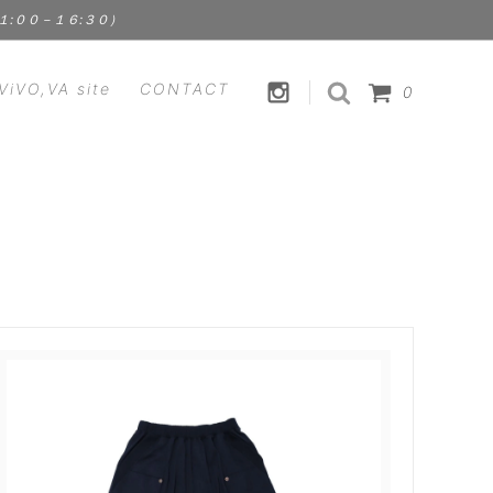
１１:００－１６:３０）
ViVO,VA site
CONTACT
0
HANDICRAFT
CLEMENS
裁縫道具 | 手芸用品
Fstyle - エフスタイル
FOOD
ス）
Kathleen Whitaker（アクセサリ
食品 | スパイス | ドリンク
ー）
ViVO,VA オリジナル
 ラプアン
Lisa Larson - リサ・ラーソン
セサリ
MEGANEROCK（メガネロック）
TION
mindy