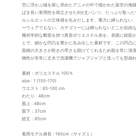
空に浮かぶ城を探し求めたアニメの中で描かれた架空の海
MOGNO6.（内田洋一朗）
MOON
ばき良い実用性を両立させた8分丈パンツ。たっぷり取った
ルシルエットの立体感を生みだします。重力に縛られない
RHYTHMOS
SHOE
ーウェアでもない、カテゴリーには縛られないどこか自由な
幾何学的な断面を持つ異形ポリエステル糸を、表面に経筋
Suno & Morrison
tainet
とで、細かな凹凸を豊かに生み出した素材です。この凹凸
面積の大きさが乾きの早さも助けてくれるため肌を常に清
YARN HOME
yas
物性が非常に丈夫で洗濯機でジャブジャブと洗っても型崩
サリゲナク(ヒムカシ製図)
サリゲ
素材：ポリエステル 100％
size : 1 (155-170)
ウエスト : 65-100 cm
わたり : 48cm
股上 : 48cm
股下：37cm
総丈：85cm
着用モデル身長 : 160cm（サイズ１）