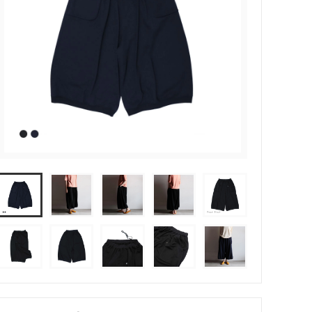
Price&Kensington（ティーポッ
ト）
SOLS
trendglas JENA (耐熱ガラス）
in - イイ
うおくに商店
塩
トモタケ