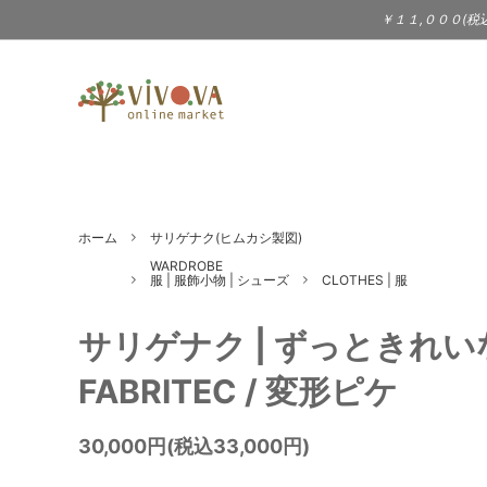
￥１１,０００(税
TABLEWARE
BAILER（3sun - サン）
KITC
BIRD
食器 | テーブルウェア
キッチ
DOEK SHOE INDUSTRIES
eava
WARDROBE
Jewel
ホーム
サリゲナク(ヒムカシ製図)
gena kuwan
JOH
服 | 服飾小物 | シューズ
アクセ
WARDROBE
服 | 服飾小物 | シューズ
CLOTHES | 服
STATIONERY
MUSI
KIMURA YUKO - 木村悠子
Laima
文具 | ポストカード
CD |
サリゲナク | ずっときれいなBarre
PRICE DOWN
LOLIT（大段まちこ）
Londo
FABRITEC / 変形ピケ
Jam（
30,000円(税込33,000円)
Melissa Joy Manning（アクセサ
Merc
リー）