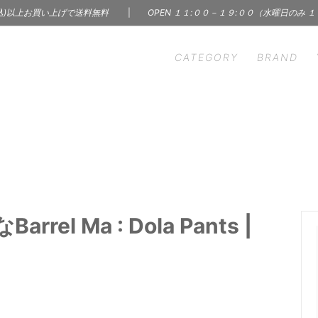
込)以上お買い上げで送料無料
|
OPEN １１:００－１９:００（水曜日のみ 
CATEGORY
BRAND
HEN
S' WORDS
INTERIOR
CINQ
ン雑貨
インテリア | 雑貨 | 家具
m - イーヴァム
ercol - アーコール
ry & Accessory
Skin Care Products
A（インナー）
KARMAN LINE（ソック
サリー
コスメ | フレグランス
C
BOOK
 Ceramics
LAPUAN KANKURIT -
 レコード
本 | 雑誌 | 写真集
l Ma : Dola Pants |
カンクリ
n Borough of
Margaret Solow（アク
LBJ）
ー）
hant & Mills（裁縫道具）
MISHIM POTTERY CREA