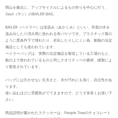
岡山を拠点に、アップサイクルによるもの作りを中心に行う、
3sun（サン）のBAILER BAG。
BAILER（ベイラー）は淦汲み（あかくみ）といい、舟底の水を
汲み出したり消火用に使われる布バケツです。プラスチック製の
ように悪条件下で壊れたり、劣化したりしにくい為、船舶の法定
備品としても使われています。
ベイラーバッグは、実際の法定備品を製造している工場のもと、
船の上で使われているものと同じクオリティーの素材、縫製によ
り製造されています。
バッグには欠かせない丈夫さと、水や汚れにも強く、自立性があ
ります。
使い込むほどに雰囲気がでてきますので、どうぞ末長くお使い下
さい。
商品説明が書かれたステッカーは、People Treeのチョコレート