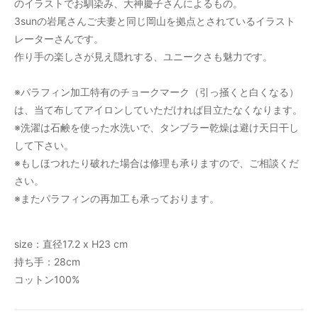
のイラストでお馴染み、大神慶子さんによるもの。
3sunの岩尾さんご夫妻と同じ岡山を拠点とされているイラスト
レーターさんです。
作り手の楽しさが見え隠れする、ユニークさも魅力です。
※パラフィン加工特有のチョークマーク（引っ掻くと白くなる）
は、当て布してアイロンしていただければ目立たなくなります。
※洗濯は石鹸を使った水洗いで、タンブラー乾燥は避け天日干し
して下さい。
※もしほつれたり破れた場合は修理も承りますので、ご相談くだ
さい。
※またパラフィンの再加工も承っております。
size：直径17.2 x H23 cm
持ち手：28cm
コットン100%