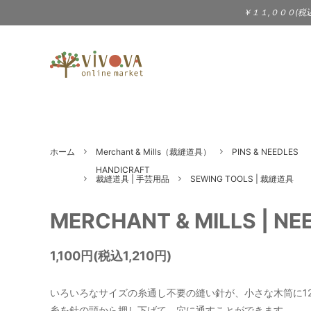
￥１１,０００(税
TABLEWARE
BAILER（3sun - サン）
KITC
BIRD
食器 | テーブルウェア
キッチ
DOEK SHOE INDUSTRIES
eava
WARDROBE
Jewel
ホーム
Merchant & Mills（裁縫道具）
PINS & NEEDLES
gena kuwan
JOH
服 | 服飾小物 | シューズ
アクセ
HANDICRAFT
裁縫道具 | 手芸用品
SEWING TOOLS | 裁縫道具
STATIONERY
MUSI
KIMURA YUKO - 木村悠子
Laima
文具 | ポストカード
CD |
MERCHANT & MILLS | N
PRICE DOWN
LOLIT（大段まちこ）
Londo
1,100円(税込1,210円)
Jam（
Melissa Joy Manning（アクセサ
Merc
いろいろなサイズの糸通し不要の縫い針が、小さな木筒に1
リー）
糸を針の頭から押し下げて、穴に通すことができます。