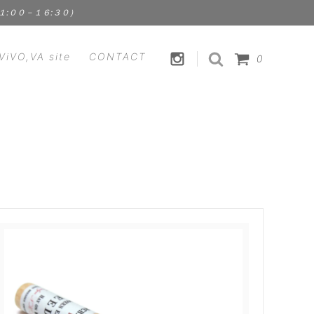
１１:００－１６:３０）
ViVO,VA site
CONTACT
0
HANDICRAFT
CLEMENS
裁縫道具 | 手芸用品
Fstyle - エフスタイル
FOOD
ス）
Kathleen Whitaker（アクセサリ
食品 | スパイス | ドリンク
ー）
ViVO,VA オリジナル
 ラプアン
Lisa Larson - リサ・ラーソン
セサリ
MEGANEROCK（メガネロック）
TION
mindy