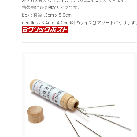
携帯用にも便利なサイズです。
MOGNO6.（内田洋一朗）
MOON
box : 直径1.3cm x 5.9cm
needles : 3.4cm~4.0cm(針のサイズはアソートになりま
RHYTHMOS
SHOE
Suno & Morrison
tainet
YARN HOME
yas
サリゲナク(ヒムカシ製図)
サリゲ