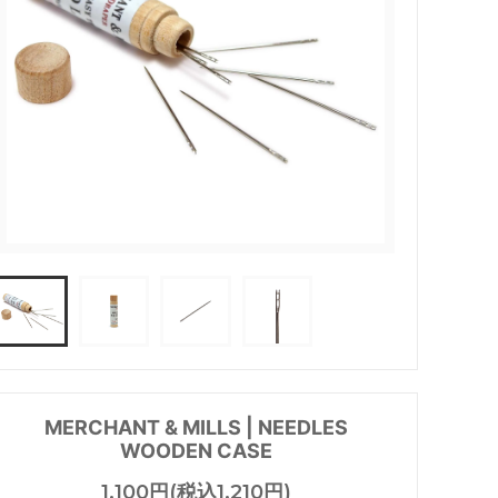
Price&Kensington（ティーポッ
ト）
SOLS
trendglas JENA (耐熱ガラス）
in - イイ
うおくに商店
塩
トモタケ
MERCHANT & MILLS | NEEDLES
WOODEN CASE
1,100円(税込1,210円)