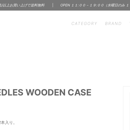
込)以上お買い上げで送料無料
|
OPEN １１:００－１９:００（水曜日のみ 
CATEGORY
BRAND
HEN
S' WORDS
INTERIOR
CINQ
ン雑貨
インテリア | 雑貨 | 家具
m - イーヴァム
ercol - アーコール
ry & Accessory
Skin Care Products
A（インナー）
KARMAN LINE（ソック
サリー
コスメ | フレグランス
C
BOOK
 Ceramics
LAPUAN KANKURIT -
 レコード
本 | 雑誌 | 写真集
EEDLES WOODEN CASE
カンクリ
n Borough of
Margaret Solow（アク
LBJ）
ー）
hant & Mills（裁縫道具）
MISHIM POTTERY CREA
2本入り。