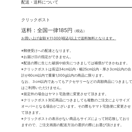
配送・送料について
クリックポスト
送料：全国一律185円
（税込）
お買い上げ金額￥11,000(税込)以上で送料無料となります。
※郵便受けへの配達となります。
※お届け日の指定ができません。
※配送の際に生じた破損や紛失につきましては補償ができかねます。
※クリックポストは長辺34cm以内・幅25cm以内・厚さ3cm以内の合
計が60cm以内で重量1,000g以内の商品に限ります。
なお、３cm以内であってもアクセサリーなどの高額商品につきまし
はご利用いただけません。
※規定外の場合はヤマト宅急便に変更させて頂きます。
※クリックポスト対応商品につきましても複数のご注文によりサイズ
オーバーとなる場合がございます。その際もヤマト宅急便に変更させ
て頂きます。
※クリックポストの表示がない商品もサイズによって対応致しており
ますので、ご注文画面の配送方法の選択の際にお選び頂けます。