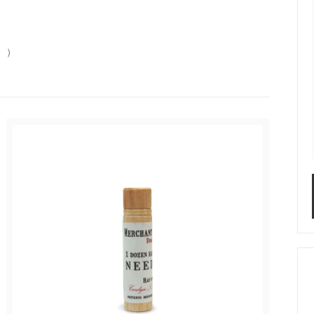
STAR／ALWEATHER
ONE KILN CERAMICS
す。）
S LIKE POTTERY
SIRISIRI（アクセサリー）
su - vivo,va original
TAjiKA（はさみ）
o（フレグランス）
yumiko iihoshi porcela
ホシユミコ
ナクツシタ(ヒムカシ靴下)
たかはしよしこのエジプト
（SSAW)