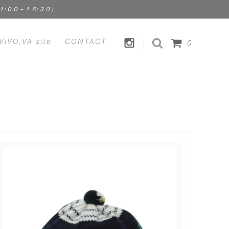
１１:００－１６:３０）
ViVO,VA site
CONTACT
0
HANDICRAFT
CLEMENS
裁縫道具 | 手芸用品
Fstyle - エフスタイル
FOOD
ス）
Kathleen Whitaker（アクセサリ
食品 | スパイス | ドリンク
ー）
ViVO,VA オリジナル
 ラプアン
Lisa Larson - リサ・ラーソン
セサリ
MEGANEROCK（メガネロック）
TION
mindy