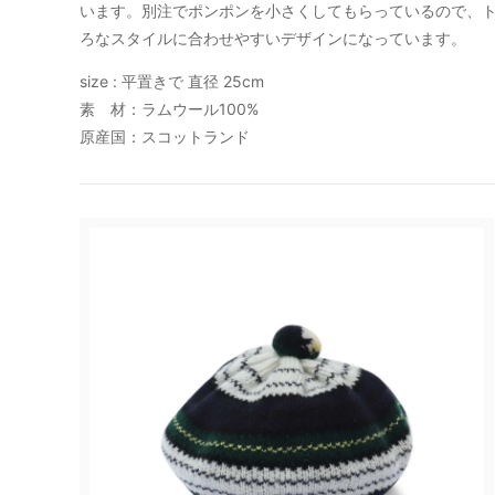
います。別注でポンポンを小さくしてもらっているので、
MOGNO6.（内田洋一朗）
MOON
ろなスタイルに合わせやすいデザインになっています。
size : 平置きで 直径 25cm
RHYTHMOS
SHOE
素 材：ラムウール100%
原産国：スコットランド
Suno & Morrison
tainet
YARN HOME
yas
サリゲナク(ヒムカシ製図)
サリゲ