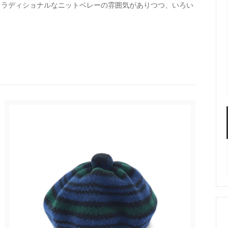
トラディショナルなニットベレーの雰囲気がありつつ、いろい
STAR／ALWEATHER
ONE KILN CERAMICS
S LIKE POTTERY
SIRISIRI（アクセサリー）
su - vivo,va original
TAjiKA（はさみ）
o（フレグランス）
yumiko iihoshi porcela
ホシユミコ
ナクツシタ(ヒムカシ靴下)
たかはしよしこのエジプト
（SSAW)