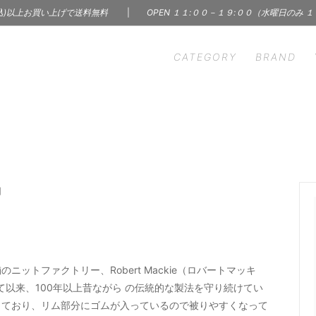
込)以上お買い上げで送料無料
|
OPEN １１:００－１９:００（水曜日のみ 
CATEGORY
BRAND
HEN
S' WORDS
INTERIOR
CINQ
ン雑貨
インテリア | 雑貨 | 家具
m - イーヴァム
ercol - アーコール
ry & Accessory
Skin Care Products
A（インナー）
KARMAN LINE（ソック
サリー
コスメ | フレグランス
C
BOOK
帽
 Ceramics
LAPUAN KANKURIT -
 レコード
本 | 雑誌 | 写真集
カンクリ
n Borough of
Margaret Solow（アク
LBJ）
ー）
トファクトリー、Robert Mackie（ロバートマッキ
て以来、100年以上昔ながら の伝統的な製法を守り続けてい
hant & Mills（裁縫道具）
MISHIM POTTERY CREA
しており、リム部分にゴムが入っているので被りやすくなって