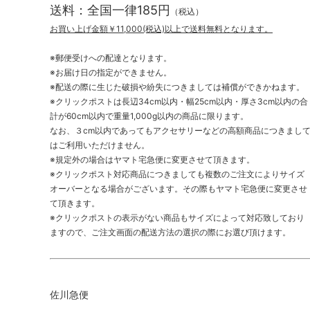
送料：全国一律185円
（税込）
お買い上げ金額￥11,000(税込)以上で送料無料となります。
※郵便受けへの配達となります。
※お届け日の指定ができません。
※配送の際に生じた破損や紛失につきましては補償ができかねます。
※クリックポストは長辺34cm以内・幅25cm以内・厚さ3cm以内の合
計が60cm以内で重量1,000g以内の商品に限ります。
なお、３cm以内であってもアクセサリーなどの高額商品につきまし
はご利用いただけません。
※規定外の場合はヤマト宅急便に変更させて頂きます。
※クリックポスト対応商品につきましても複数のご注文によりサイズ
オーバーとなる場合がございます。その際もヤマト宅急便に変更させ
て頂きます。
※クリックポストの表示がない商品もサイズによって対応致しており
ますので、ご注文画面の配送方法の選択の際にお選び頂けます。
佐川急便