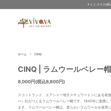
￥１１,０００(税
TABLEWARE
BAILER（3sun - サン）
KITC
BIRD
食器 | テーブルウェア
キッチ
DOEK SHOE INDUSTRIES
eava
WARDROBE
Jewel
ホーム
CINQ
gena kuwan
JOH
服 | 服飾小物 | シューズ
アクセ
STATIONERY
MUSI
CINQ | ラムウールベレー
KIMURA YUKO - 木村悠子
Laima
文具 | ポストカード
CD |
8,000円(税込8,800円)
PRICE DOWN
LOLIT（大段まちこ）
Londo
Jam（
スコットランド、エアシャー地方スチュワートンにある老舗のニッ
ー）社がつくるラムウールベレー帽です。1845年に創業し
Melissa Joy Manning（アクセサ
Merc
ます。ラムウールベレー帽は、柔らかいラムウールを使用
リー）