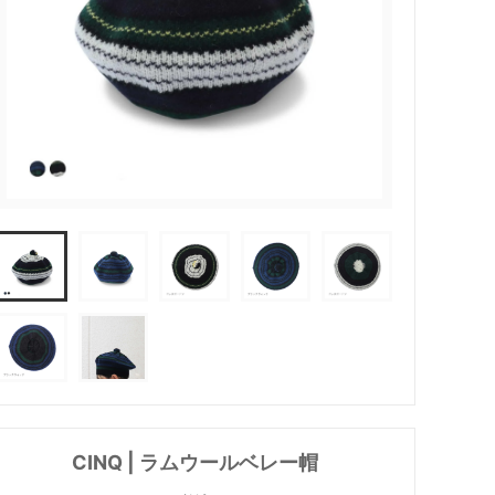
Price&Kensington（ティーポッ
ト）
SOLS
trendglas JENA (耐熱ガラス）
in - イイ
うおくに商店
塩
トモタケ
CINQ | ラムウールベレー帽